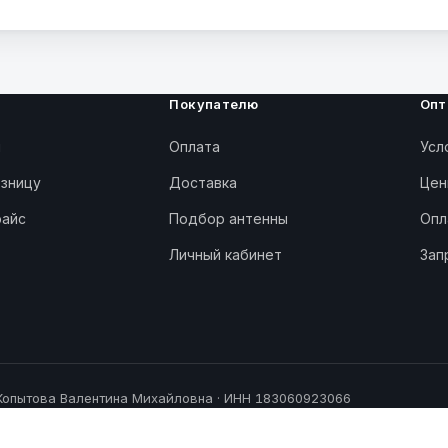
Покупателю
Опт
ы
Оплата
Усл
озницу
Доставка
Цен
райс
Подбор антенны
Опл
Личный кабинет
Зап
Копытова Валентина Михайловна · ИНН
183060923066