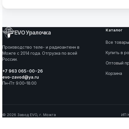
Каталог
EVO Уралочка
Все товар
Производство теле- и радиоантенн в
Купить в р
Можге с 2014 года. Отгрузка по всей
России.
Оптовый п
+7 963 065-00-26
Корзина
evo-zavod@ya.ru
Пн–Пт 9:00–18:00
© 2026 Завод EVO, г. Можга
ИП 