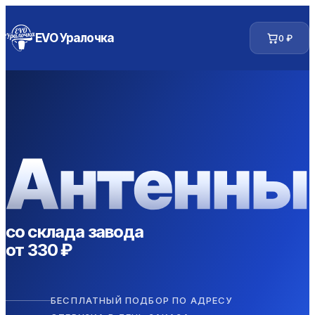
EVO Уралочка
0
₽
со склада завода
от
330
₽
БЕСПЛАТНЫЙ ПОДБОР ПО АДРЕСУ