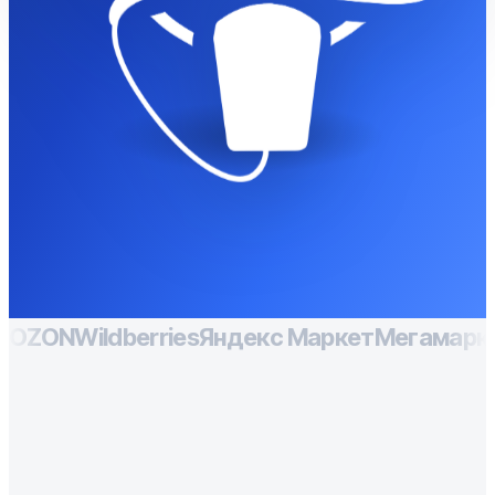
OZON
Wildberries
Яндекс Маркет
Мегамарк